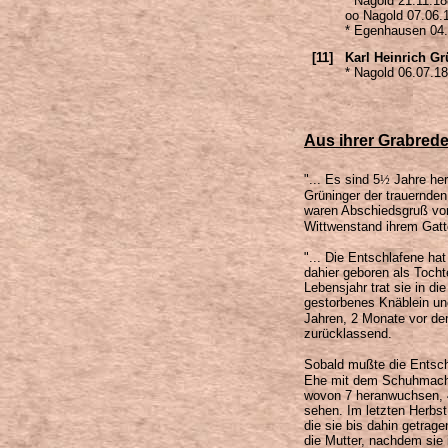
* Nagold 21.11.18
oo Nagold 07.06.
* Egenhausen 04.
[11]
Karl Heinrich Gr
* Nagold 06.07.1
Aus ihrer Grabrede
"... Es sind 5
½
Jahre her
Grüninger der trauernden
waren Abschiedsgruß von 
Wittwenstand ihrem Gatte
"... Die Entschlafene ha
dahier geboren als Tocht
Lebensjahr trat sie in d
gestorbenes Knäblein und
Jahren, 2 Monate vor der
zurücklassend.
Sobald mußte die Entsch
Ehe mit dem Schuhmacher
wovon 7 heranwuchsen, 4
sehen. Im letzten Herbst
die sie bis dahin getrage
die Mutter, nachdem sie