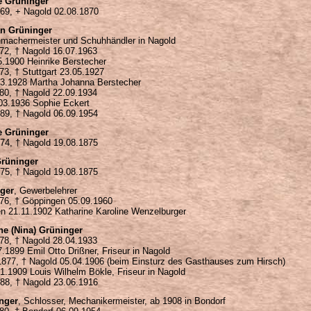
e Grüninger
869, + Nagold 02.08.1870
an Grüninger
machermeister und Schuhhändler in Nagold
872, † Nagold 16.07.1963
5.1900 Heinrike Berstecher
73, † Stuttgart 23.05.1927
.03.1928 Martha Johanna Berstecher
880, † Nagold 22.09.1934
.03.1936 Sophie Eckert
889, † Nagold 06.09.1954
e Grüninger
874, † Nagold 19.08.1875
Grüninger
875, † Nagold 19.08.1875
nger
, Gewerbelehrer
876, † Göppingen 05.09.1960
en 21.11.1902 Katharine Karoline Wenzelburger
ne (Nina) Grüninger
878, † Nagold 28.04.1933
7.1899 Emil Otto Drißner, Friseur in Nagold
.1877, † Nagold 05.04.1906 (beim Einsturz des Gasthauses zum Hirsch)
01.1909 Louis Wilhelm Bökle, Friseur in Nagold
888, † Nagold 23.06.1916
inger
, Schlosser, Mechanikermeister, ab 1908 in Bondorf