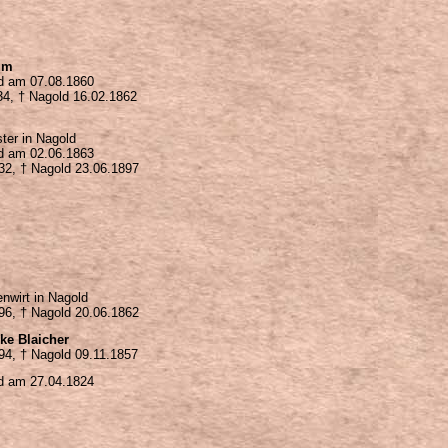
um
ld am 07.08.1860
34,
†
Nagold 16.02.1862
er in Nagold
ld am 02.06.1863
32
,
†
Nagold
23.06.1897
nwirt in Nagold
96, † Nagold 20.06.1862
ke Blaicher
94, † Nagold 09.11.1857
ld am 27.04.1824