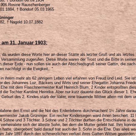
80, † Bondorf 06.09.1954
1906 Rosine Rauschenberger
01.1884, † Bondorf 05.03.1965
üninger
882, † Nagold 10.07.1882
 am 31. Januar 1903:
, da wurden diese Worte hier an dieser Stätte als letzter Gruß und als letzte
 Versammlung zugerufen. Diese Worte waren der Trost und die Bitte in seinem
dieser Erde - nun sollen sie auch der Abschiedsgruß seiner Gattin, die nach
n nachfolgt in die Ewigkeit
..."
t in ihrem mehr als 62 jährigem Leben viel erfahren von Freud und Leid. Sie 
er des Johannes Luz, Bäckers und Wirts und seiner Ehegattin Johanna Frieder
ie Ehe mit dem Flaschnermeister Karl Heinrich Blum. 2 Kinder entsproßten dies
 die Tochter Karoline Heinrike. Aber nur kurz dauerte das Glück dieser 1. E
 Geburt des 2. Kindes starb der Vater, eine trauernde Wittwe allein mit dem 
lafene den Ernst und die Not des Erdenlebens durchmachen! 1
½
Jahre darauf
meister Jakob Grüninger. Ein reicher Kindersegen ward ihnen beschert. 11 
 Söhne und 3 Töchter. 3 Söhne und 2 Töchter durften die Entschlafene in de
 verheiratete sich der älteste Sohn, bei dem die Mutter gelebt hat. Ihm konnte
n hatte, übergeben; bald darauf trat auch der 3. Sohn in die Ehe. Das alles wa
 im Jahr 1897 durch den schmerzlichen verlust ihres Gatten Wittwe geworden 