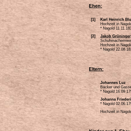
Ehen:
[1]
Karl Heinrich Bl
Hochzeit in Nago
* Nagold 11.11.18
[2]
Jakob Grüninger
Schuhmachermeist
Hochzeit in Nago
* Nagold
22.08.18
Eltern:
Johannes Luz
Bäcker und Gasse
* Nagold 16.09.17
Johanna Friederi
* Nagold 02.06.17
Hochzeit in Nago