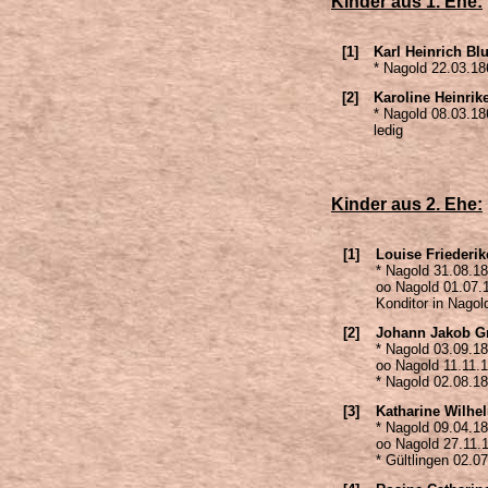
Kinder aus 1. Ehe:
[1]
Karl Heinrich Bl
* Nagold 22.03.18
[2]
Karoline Heinrik
* Nagold 08.03.18
ledig
Kinder aus 2. Ehe:
[1]
Louise Friederi
* Nagold 31.08.1
oo Nagold 01.07.
Konditor in Nago
[2]
Johann Jakob G
* Nagold 03.09.1
oo Nagold 11.11.
* Nagold 02.08.1
[3]
Katharine Wilhe
* Nagold 09.04.1
oo Nagold 27.11.1
* Gültlingen 02.0