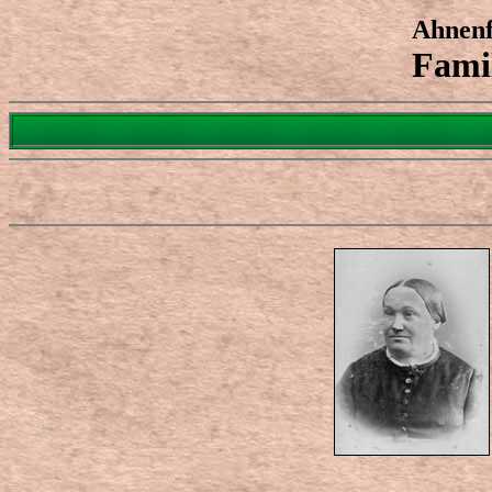
Ahnenf
Fami