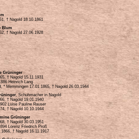
um
61, † Nagold 18.10.1861
e Blum
62, † Nagold 27.06.1928
ke Grüninger
865, † Nagold 15.11.1931
1886 Heinrich Lang
ld, * Memmingen 17.01.1865, † Nagold 26.03.1944
rüninger
, Schuhmacher in Nagold
866, † Nagold 19.01.1940
1902 Luise Pauline Rauser
874, † Nagold 10.10.1944
lmine Grüninger
868, † Nagold 30.03.1951
894 Lorenz Friedrich Proß
7.1866, † Nagold 16.11.1917