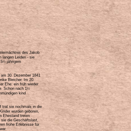
s Vermächtnis des Jakob
 langen Leiden - sie
 5
½
jährigem
ist am 30. Dezember 1841
ike Bleicher. Im 20.
er Ehe: ein früh wieder
he. Schon nach 1
½
unmündigen kind
 trat sie nochmals in die
Kinder wurden geboren,
n Ehestand treten
 sie die Geschäftslast,
ren frohe Erlebnisse für
war.