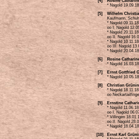
[4]
Rosine Catharin
* Nagold 19.09.1
[5]
Wilhelm Christi
Kaufmann, Schuh
* Nagold 09.11.1
oo I. Nagold 12.0
* Nagold 20.11.18
oo II. Nagold 16
* Nagold 10.11.1
oo III. Nagold 13
* Nagold 20.04.1
[6]
Rosine Catharin
* Nagold 16.03.1
[7]
Ernst Gottfried 
* Nagold 10.05.1
[8]
Christian Grüni
* Nagold 18.11.1
oo Neckartailfing
[9]
Ernstine Cathari
* Nagold 11.06.1
oo I. Nagold 06.0
* Villingen 18.01
oo II. Nagold 28.
* Nagold 18.04.1
[10]
Ernst Karl Grün