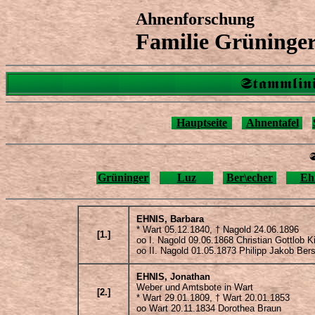
Ahnenforschung
Familie Grüninge
Stammlini
Hauptseite
Ahnentafel
Grüninger
Luz
Ber\echer
Eh
EHNIS
, Barbara
* Wart 05.12.1840, † Nagold 24.06.1896
[1.]
oo I. Nagold 09.06.1868 Christian Gottlob Ki
oo II.
Nagold 01.05.1873 Philipp Jakob Ber
EHNIS
, Jonathan
Weber und Amtsbote in Wart
[2.]
* Wart 29.01.1809, † Wart 20.01.1853
oo Wart 20.11.1834 Dorothea Braun