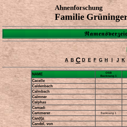
Ahnenforschung
Familie Grüninge
Namensverzeic
C
A
B
D
E
F
G
H
I
J
K