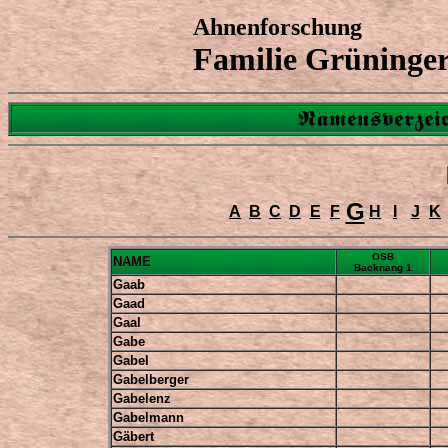
Ahnenforschung
Familie Grüninge
Namensverzeic
G
A
B
C
D
E
F
H
I
J
K