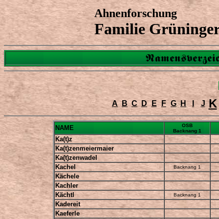
Ahnenforschung
Familie Grüninge
Namensverzeic
K
A
B
C
D
E
F
G
H
I
J