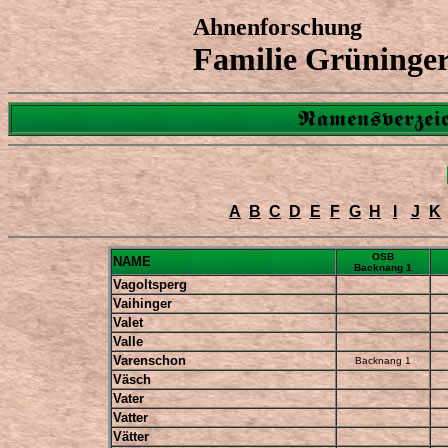
Ahnenforschung
Familie Grüninge
Namensverzeic
A
B
C
D
E
F
G
H
I
J
K